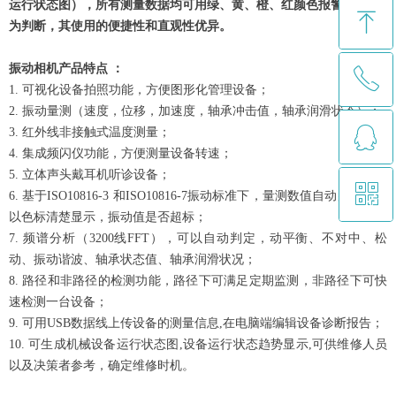
运行状态图），所有测量数据均可用绿、黄、橙、红颜色报警无需人
ꁸ
为判断，其使用的便捷性和直观性优异。
振动相机产品特点 ：
ꂅ
回到顶部
1. 可视化设备拍照功能，方便图形化管理设备；
2. 振动量测（速度，位移，加速度，轴承冲击值，轴承润滑状态）；
ꁗ
3. 红外线非接触式温度测量；
0512-57566265
4. 集成频闪仪功能，方便测量设备转速；
5. 立体声头戴耳机听诊设备；
ꀥ
QQ客服
6. 基于ISO10816-3 和ISO10816-7振动标准下，量测数值自动判定，并
以色标清楚显示，振动值是否超标；
7. 频谱分析（3200线FFT），可以自动判定，动平衡、不对中、松
微信二维码
动、振动谐波、轴承状态值、轴承润滑状况；
8. 路径和非路径的检测功能，路径下可满足定期监测，非路径下可快
速检测一台设备；
9. 可用USB数据线上传设备的测量信息,在电脑端编辑设备诊断报告；
10. 可生成机械设备运行状态图,设备运行状态趋势显示,可供维修人员
以及决策者参考，确定维修时机。