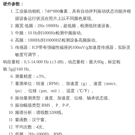
硬件参数：
工业振动相机：740*880像素，具有自动评判振动状态功能并根
据设备运行状况在照片上以不同颜色展现。
频宽:低频：2Hz-1000Hz，超低频，检测低转速设备。
中频：10 Hz到1000Hz检测中频振动。
高频：1000Hz到10000HZ检测设备高频振动。
传感器：ICP带有强磁性磁座的100mV/g加速度传感器，实际灵
敏度可调节，
响应量程：0,5-14.000 Hz (±3 dB)，动态量程：最大80g，标定检
验:5g@160 Hz。
测量精度：±3%。
量测单位：转速（RPM）、加速度（g）、速度（mm/s、
ips）、位移（µm、mil ）、温度（℃/℉）。
振动量测类型：速度、加速度、位移、轴承状态值。
振动幅值类型:RMS 、P、P-P。
频谱分析：谱线数3200线。
窗函数：汉宁窗。
平均次数：4次。
低频：2Hz-1000Hz，RMS。